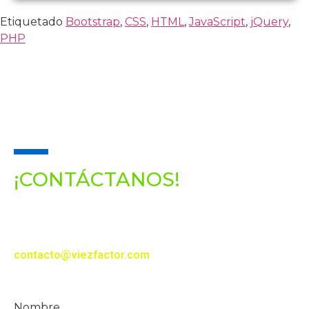
Etiquetado
Bootstrap
,
CSS
,
HTML
,
JavaScript
,
jQuery
,
PHP
REALIZA UN PROYECTO
CON NOSOTROS
¡CONTÁCTANOS!
Si te interesa realizar un proyecto con nosotros o
tienes alguna duda, te puedes comunicar a este
correo electrónico:
contacto@viezfactor.com
Síguenos en nuestras redes sociales
Nombre