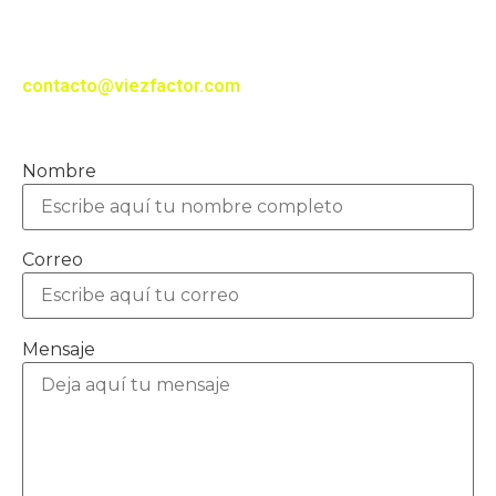
Si te interesa realizar un proyecto con nosotros o
tienes alguna duda, te puedes comunicar a este
correo electrónico:
contacto@viezfactor.com
Síguenos en nuestras redes sociales
Nombre
Correo
Mensaje