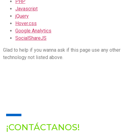
PHP
Javascript
jQuery
Hover.css
Google Analytics
SocialShareJS
Glad to help if you wanna ask if this page use any other
technology not listed above.
REALIZA UN PROYECTO
CON NOSOTROS
¡CONTÁCTANOS!